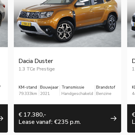
Dacia Duster
D
1.3 TCe Prestige
1
f
KM-stand
Bouwjaar
Transmissie
Brandstof
K
79.333km
2021
Handgeschakeld
Benzine
4
€ 17.380,-
€
Lease vanaf: €235 p.m.
L