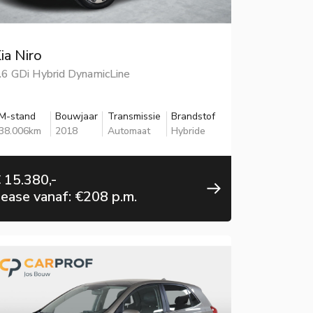
ia Niro
.6 GDi Hybrid DynamicLine
M-stand
Bouwjaar
Transmissie
Brandstof
38.006km
2018
Automaat
Hybride
 15.380,-
ease vanaf: €208 p.m.