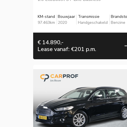
KM-stand
Bouwjaar
Transmissie
Brandsto
97.463km
2020
Handgeschakeld
Benzine
€ 14.890,-
Lease vanaf: €201 p.m.