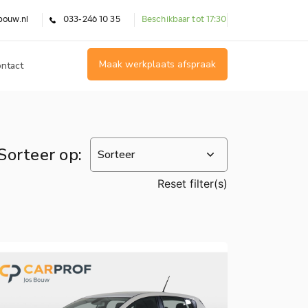
bouw.nl
033-246 10 35
Beschikbaar tot 17:30
Maak werkplaats afspraak
ntact
Sorteer op:
Reset filter(s)