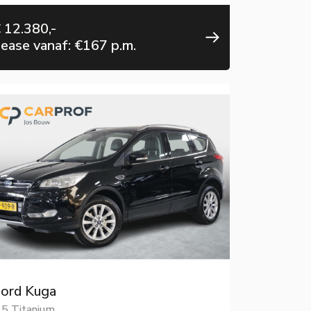
 12.380,-
ease vanaf: €167 p.m.
ord Kuga
.5 Titanium