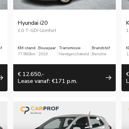
Hyundai i20
K
1.0 T-GDI Comfort
1
f
KM-stand
Bouwjaar
Transmissie
Brandstof
K
77.860km
2019
Handgeschakeld
Benzine
1
€ 12.650,-
€
Lease vanaf: €171 p.m.
L