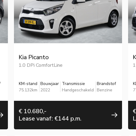
Kia Picanto
K
1.0 DPi ComfortLine
1
f
KM-stand
Bouwjaar
Transmissie
Brandstof
K
75.132km
2022
Handgeschakeld
Benzine
7
€ 10.680,-
€
Lease vanaf: €144 p.m.
L