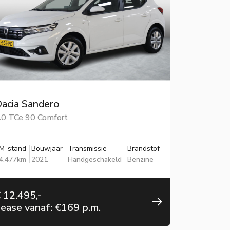
acia Sandero
.0 TCe 90 Comfort
M-stand
Bouwjaar
Transmissie
Brandstof
4.477km
2021
Handgeschakeld
Benzine
 12.495,-
ease vanaf: €169 p.m.