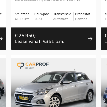
f
KM-stand
Bouwjaar
Transmissie
Brandstof
K
41.221km
2023
Automaat
Benzine
1
€ 25.950,-
€
Lease vanaf: €351 p.m.
L