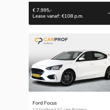
€ 7.995,-
Lease vanaf: €108 p.m.
Ford Focus
1.0 EcoBoost ST Line Business