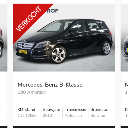
Mercedes-Benz B-Klasse
180 Ambition
1
f
KM-stand
Bouwjaar
Transmissie
Brandstof
K
112.178km
2013
Automaat
Benzine
1