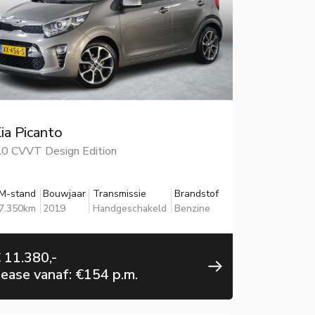
ia Picanto
.0 CVVT Design Edition
M-stand
Bouwjaar
Transmissie
Brandstof
7.350km
2019
Handgeschakeld
Benzine
 11.380,-
ease vanaf: €154 p.m.