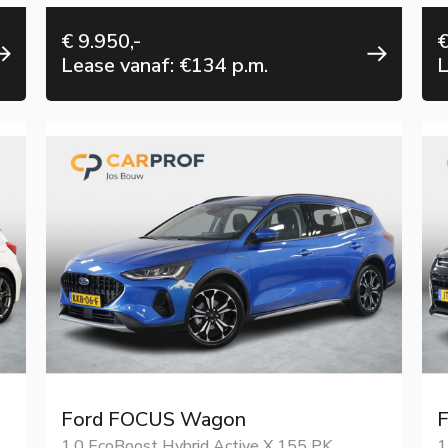
€ 9.950,-
€
Lease vanaf: €134 p.m.
L
Ford FOCUS Wagon
F
1.0 EcoBoost Hybrid Active X 155 PK.
1