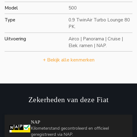
Model
500
Type
0.9 TwinAir Turbo Lounge 80
PK.
Uitvoering
Airco | Panorama | Cruise |
Elek. ramen | NAP.
+ Bekijk alle kenmerken
Zekerheden van deze Fiat
NAP
Kilometerstand gecontroleerd en officieel
geregistreerd via NAP.