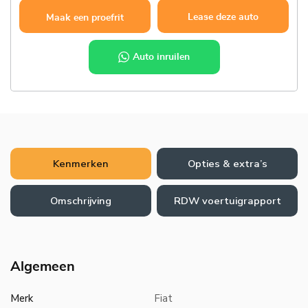
Lease deze auto
Maak een proefrit
Auto inruilen
Kenmerken
Opties & extra’s
Omschrijving
RDW voertuigrapport
Algemeen
Merk
Fiat