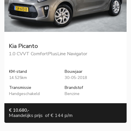
Kia Picanto
1.0 CVVT ComfortPlusLine Navigator
KM-stand
Bouwjaar
14.525km
30-05-2018
Transmissie
Brandstof
Handgeschakeld
Benzine
€ 10.680,-
Maandelijks prijs
of
€ 144 p/m