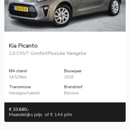
Kia Picanto
1.0 CVVT ComfortPlusLine Navigator
KM-stand
Bouwjaar
14.525km
2018
Transmissie
Brandstof
Handgeschakeld
Benzine
€ 10.680,-
Maandelijks prijs
of
€ 144 p/m