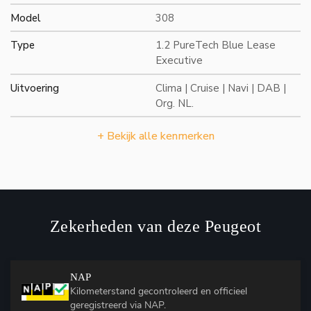
Model
308
Type
1.2 PureTech Blue Lease
Executive
Uitvoering
Clima | Cruise | Navi | DAB |
Org. NL.
+ Bekijk alle kenmerken
Zekerheden van deze Peugeot
NAP
Kilometerstand gecontroleerd en officieel
geregistreerd via NAP.