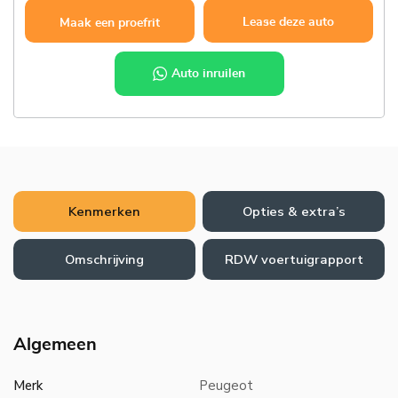
Lease deze auto
Maak een proefrit
Auto inruilen
Kenmerken
Opties & extra’s
Omschrijving
RDW voertuigrapport
Algemeen
Merk
Peugeot