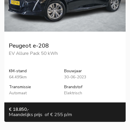
Peugeot e-208
EV Allure Pack 50 kWh
KM-stand
Bouwjaar
64.495km
30-06-2023
Transmissie
Brandstof
Automaat
Elektrisch
€ 18.850,-
Maandelijks prijs
of
€ 255 p/m