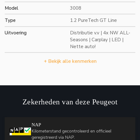
Model
3008
Type
1.2 PureTech GT Line
Uitvoering
Distributie v.v | 4x NW ALL-
Seasons | Carplay | LED |
Nette auto!
+ Bekijk alle kenmerken
Zekerheden van deze Peugeot
NAP
Kilometerstand gecontroleerd en officieel
geregistreerd via NAP.