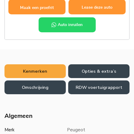
Lease deze auto
Maak een proefrit
Auto inruilen
Kenmerken
Opties & extra’s
Omschrijving
RDW voertuigrapport
Algemeen
Merk
Peugeot