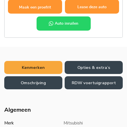
Lease deze auto
Maak een proefrit
Auto inruilen
Kenmerken
Opties & extra’s
Omschrijving
RDW voertuigrapport
Algemeen
Merk
Mitsubishi