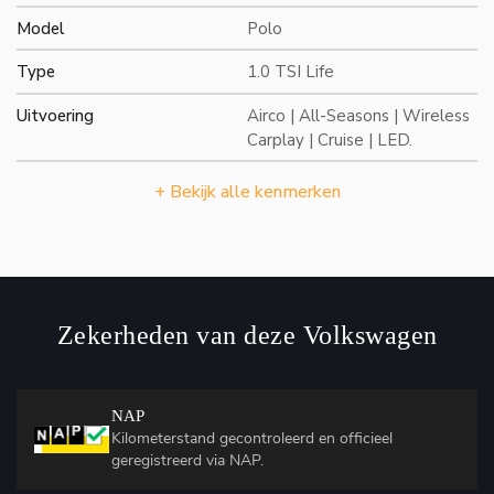
Model
Polo
Type
1.0 TSI Life
Uitvoering
Airco | All-Seasons | Wireless
Carplay | Cruise | LED.
+ Bekijk alle kenmerken
Zekerheden van deze Volkswagen
NAP
Kilometerstand gecontroleerd en officieel
geregistreerd via NAP.