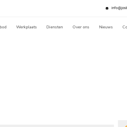
info@jos
bod
Werkplaats
Diensten
Over ons
Nieuws
Co