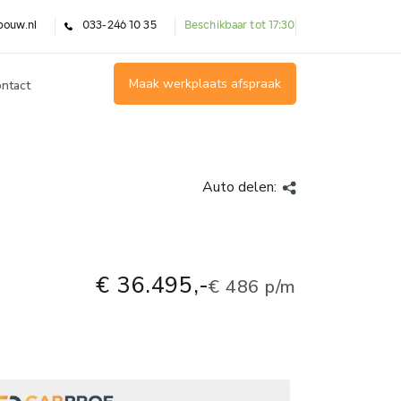
bouw.nl
033-246 10 35
Beschikbaar tot 17:30
Maak werkplaats afspraak
ntact
Auto delen:
€ 36.495,-
€ 486 p/m