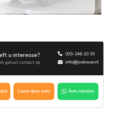
033-246 10 35
eft u interesse?
info@josbouw.nl
m gerust contact op
Lease deze auto
Auto inruilen
frit