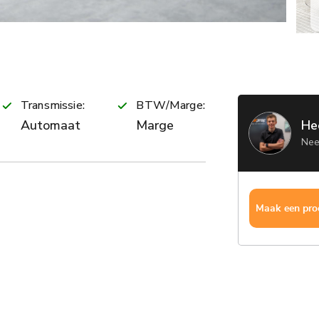
Transmissie:
BTW/Marge:
Automaat
Marge
He
Nee
Maak een proe