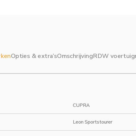
rken
Opties & extra’s
Omschrijving
RDW voertuig
CUPRA
Leon Sportstourer