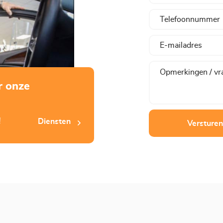
r onze
!
Diensten
Versturen