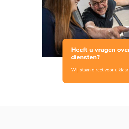
Heeft u vragen ove
diensten?
Wij staan direct voor u klaar