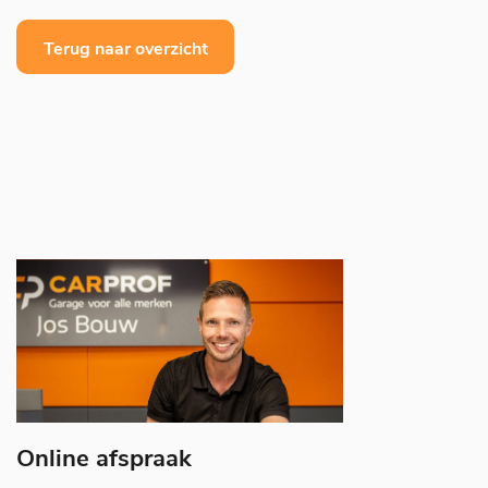
Terug naar overzicht
Online afspraak
A