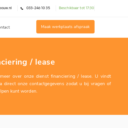
bouw.nl
033-246 10 35
Beschikbaar tot 17:30
Maak werkplaats afspraak
ntact
ciering / lease
meer over onze dienst financiering / lease. U vindt
a direct onze contactgegevens zodat u bij vragen of
olpen kunt worden.