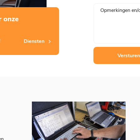
r onze
!
Diensten
Versturen
en