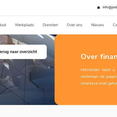
info@jos
bod
Werkplaats
Diensten
Over ons
Nieuws
Co
erug naar overzicht
Over finan
Hieronder leest u 
onderaan de pagin
interesse snel geh