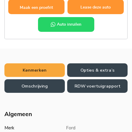
Lease deze auto
Maak een proefrit
Auto inruilen
Kenmerken
Opties & extra’s
Omschrijving
RDW voertuigrapport
Algemeen
Merk
Ford