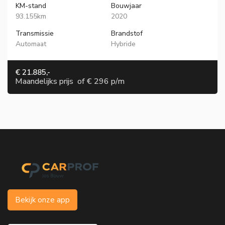
KM-stand
Bouwjaar
93.155km
2020
Transmissie
Brandstof
Automaat
Hybride
€ 21.885,-
Maandelijks prijs
of
€ 296 p/m
Bekijk onze app