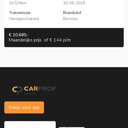
14.525km
30-05-2018
Transmissie
Brandstof
Handgeschakeld
Benzine
€ 10.680,-
Maandelijks prijs
of
€ 144 p/m
Bekijk onze app